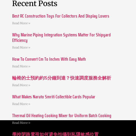
Recent Posts
Best RC Construction Toys For Collectors And Display Lovers
Read More »
Why Marine Piping Integration Systems Matter For Shipyard
Efficiency
Read More »
How To Convert Cm To Inches With Easy Math
Read More »
輪椅的士預約約15分鐘到達？快速調度服務全解析
Read More »
What Makes Naruto Smriti Collectible Cards Popular
Read More »
Thermal Oil Heating Cooking Mixer for Uniform Batch Cooking
Read More »
學校閉路電視如何避免拍攝到私隱敏感位置