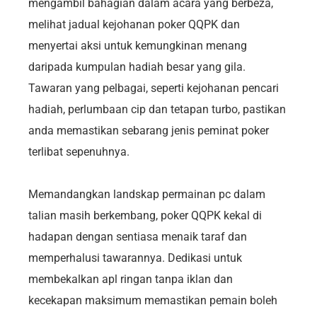
mengambil bahagian dalam acara yang berbeza,
melihat jadual kejohanan poker QQPK dan
menyertai aksi untuk kemungkinan menang
daripada kumpulan hadiah besar yang gila.
Tawaran yang pelbagai, seperti kejohanan pencari
hadiah, perlumbaan cip dan tetapan turbo, pastikan
anda memastikan sebarang jenis peminat poker
terlibat sepenuhnya.
Memandangkan landskap permainan pc dalam
talian masih berkembang, poker QQPK kekal di
hadapan dengan sentiasa menaik taraf dan
memperhalusi tawarannya. Dedikasi untuk
membekalkan apl ringan tanpa iklan dan
kecekapan maksimum memastikan pemain boleh