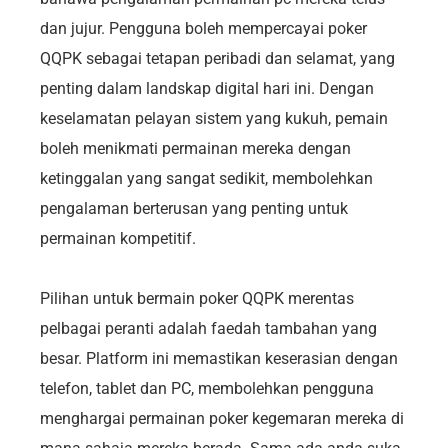
dan jujur. Pengguna boleh mempercayai poker
QQPK sebagai tetapan peribadi dan selamat, yang
penting dalam landskap digital hari ini. Dengan
keselamatan pelayan sistem yang kukuh, pemain
boleh menikmati permainan mereka dengan
ketinggalan yang sangat sedikit, membolehkan
pengalaman berterusan yang penting untuk
permainan kompetitif.
Pilihan untuk bermain poker QQPK merentas
pelbagai peranti adalah faedah tambahan yang
besar. Platform ini memastikan keserasian dengan
telefon, tablet dan PC, membolehkan pengguna
menghargai permainan poker kegemaran mereka di