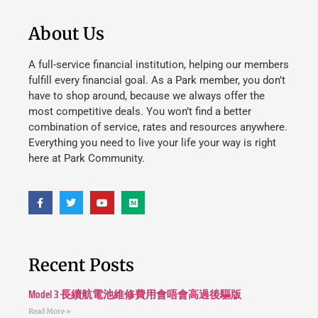
About Us
A full-service financial institution, helping our members
fulfill every financial goal. As a Park member, you don’t
have to shop around, because we always offer the
most competitive deals. You won’t find a better
combination of service, rates and resources anywhere.
Everything you need to live your life your way is right
here at Park Community.
Recent Posts
Model 3 長續航電池維修費用會唔會高過後驅版
Read More »