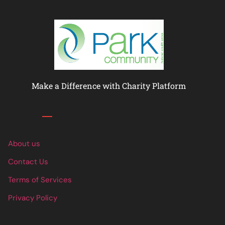
Make a Difference with Charity Platform
Links
About us
Contact Us
Terms of Services
Privacy Policy