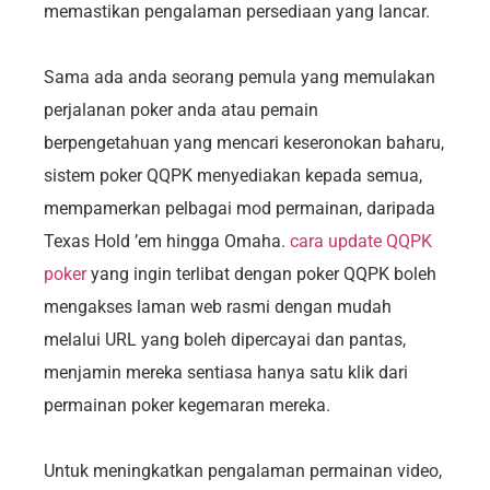
memastikan pengalaman persediaan yang lancar.
Sama ada anda seorang pemula yang memulakan
perjalanan poker anda atau pemain
berpengetahuan yang mencari keseronokan baharu,
sistem poker QQPK menyediakan kepada semua,
mempamerkan pelbagai mod permainan, daripada
Texas Hold ’em hingga Omaha.
cara update QQPK
poker
yang ingin terlibat dengan poker QQPK boleh
mengakses laman web rasmi dengan mudah
melalui URL yang boleh dipercayai dan pantas,
menjamin mereka sentiasa hanya satu klik dari
permainan poker kegemaran mereka.
Untuk meningkatkan pengalaman permainan video,