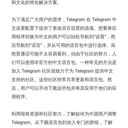
和文化的简化解决方案。
为了满足广大用户的需求，Telegram 在 Telegram 中
文设置配置下提供了更改语言设置的选项。想要将应
用程序切换为中文的用户可以轻松导航到“设置”，然
后导航到“语言”，并从可用的语言包中进行选择。虽
然普通话可能不太容易看到，但由于社区的努力，人
们可以使用非官方的中文语言包。一种常见的方法是
加入 Telegram 社区或致力于为 Telegram 提供中文
支持的社区。这些社区经常共享更新和语言包。然
后，用户可以手动下载这些包并将其应用于他们的应
用程序。
利用现有资源和社区努力，了解如何为中国用户调整
Telegram。从下载语言包到加入专门的群组，了解