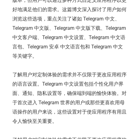
版本，但用户可以通过多种方式自定义应用程序以更
好地满足他们的需求。这篇博文深入探讨了用户如何
浏览这些选项，重点关注了诸如 Telegram 中文、
Telegram 中文版、Telegram 中文版下载、Telegram
中文客户端、Telegram 中文设置、Telegram 中文语
言包、Telegram 安卓 中文语言包和 Telegram 中文
等关键字。
了解用户对定制体验的需求并不仅限于更改应用程序
的语言设置。Telegram 中文设置包括个性化用户界
面、通知、隐私设置等，确保端到端的愉快体验。对
于首次进入 Telegram 世界的用户或那些更喜欢用母
语操作的用户来说，这些设置对于使应用程序有用且
令人愉快至关重要。