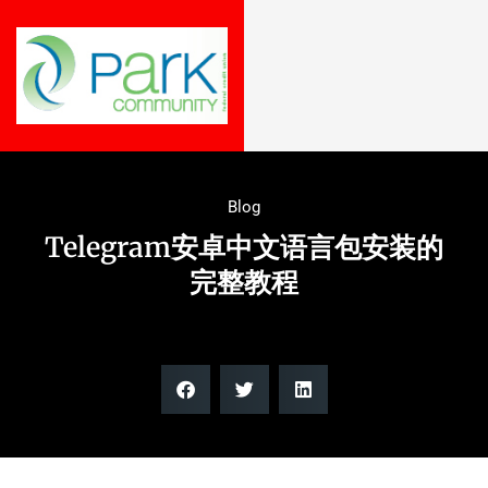
Blog
Telegram安卓中文语言包安装的
完整教程