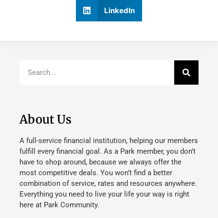
LinkedIn
About Us
A full-service financial institution, helping our members
fulfill every financial goal. As a Park member, you don’t
have to shop around, because we always offer the
most competitive deals. You won’t find a better
combination of service, rates and resources anywhere.
Everything you need to live your life your way is right
here at Park Community.