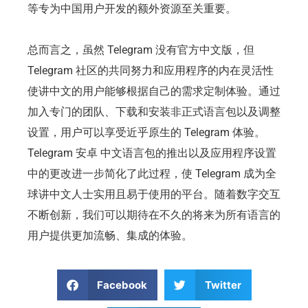
等专为中国用户开发的额外资源至关重要。
总而言之，虽然 Telegram 没有官方中文版，但
Telegram 社区的共同努力和应用程序的内在灵活性
使讲中文的用户能够根据自己的需求定制体验。通过
加入专门的团队、下载和安装非正式语言包以及调整
设置，用户可以享受近乎原生的 Telegram 体验。
Telegram 安卓 中文语言包的推出以及应用程序设置
中的更改进一步简化了此过程，使 Telegram 成为全
球讲中文人士实用且易于使用的平台。随着数字交互
不断创新，我们可以期待在不久的将来为所有语言的
用户提供更加流畅、集成的体验。
Facebook
Twitter