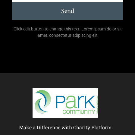
Send
Click edit button to change this text. Lorem ipsum dolor sit
amet, consectetur adipiscing elit
Make a Difference with Charity Platform