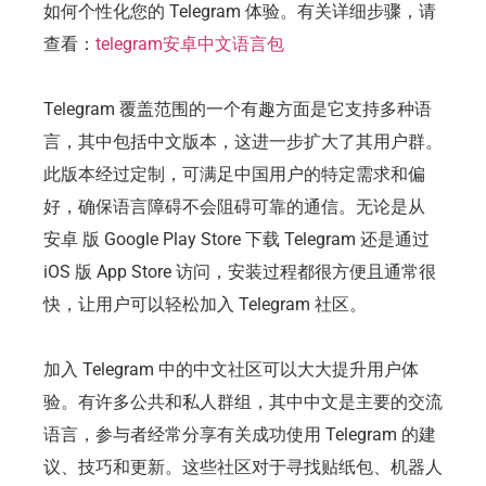
如何个性化您的 Telegram 体验。有关详细步骤，请
查看：
telegram安卓中文语言包
Telegram 覆盖范围的一个有趣方面是它支持多种语
言，其中包括中文版本，这进一步扩大了其用户群。
此版本经过定制，可满足中国用户的特定需求和偏
好，确保语言障碍不会阻碍可靠的通信。无论是从
安卓 版 Google Play Store 下载 Telegram 还是通过
iOS 版 App Store 访问，安装过程都很方便且通常很
快，让用户可以轻松加入 Telegram 社区。
加入 Telegram 中的中文社区可以大大提升用户体
验。有许多公共和私人群组，其中中文是主要的交流
语言，参与者经常分享有关成功使用 Telegram 的建
议、技巧和更新。这些社区对于寻找贴纸包、机器人