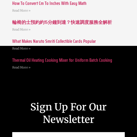
How To Convert Cm To Inches With Easy Math
Read More »
輪椅的士預約約15分鐘到達？快速調度服務全解析
Read More »
What Makes Naruto Smriti Collectible Cards Popular
Read More »
Thermal Oil Heating Cooking Mixer for Uniform Batch Cooking
Read More »
Sign Up For Our
Newsletter