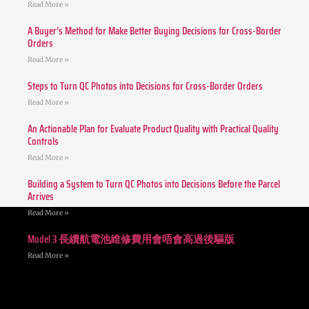
Read More »
A Buyer’s Method for Make Better Buying Decisions for Cross-Border
Orders
Read More »
Steps to Turn QC Photos into Decisions for Cross-Border Orders
Read More »
An Actionable Plan for Evaluate Product Quality with Practical Quality
Controls
Read More »
Building a System to Turn QC Photos into Decisions Before the Parcel
Arrives
Read More »
Model 3 長續航電池維修費用會唔會高過後驅版
Read More »