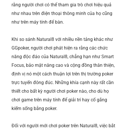
rằng người chơi có thể tham gia trò chơi hiệu quả
như nhau trên điện thoại thông minh của họ cũng
như trên máy tính để bàn.
Khi so sánh Natural8 với nhiều nền tảng khác như
GGpoker, người chơi phát hiện ra rằng các chức
năng độc đáo của Natural8, chẳng hạn như Smart
Focus, bảo mật nâng cao và cộng đồng thân thiện,
định vị nó một cách thuận lợi trên thị trường poker
trực tuyến đông đúc. Những khía cạnh này rất cần
thiết cho bất kỳ người chơi poker nào, cho dù họ
chơi game trên máy tính để giải trí hay cố gắng
kiếm sống bằng poker.
Đối với người mới chơi poker trên Natural8, việc bắt