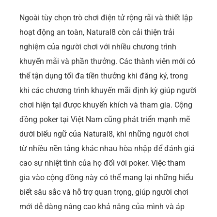
Ngoài tùy chọn trò chơi điện tử rộng rãi và thiết lập
hoạt động an toàn, Natural8 còn cải thiện trải
nghiệm của người chơi với nhiều chương trình
khuyến mãi và phần thưởng. Các thành viên mới có
thể tận dụng tối đa tiền thưởng khi đăng ký, trong
khi các chương trình khuyến mãi định kỳ giúp người
chơi hiện tại được khuyến khích và tham gia. Cộng
đồng poker tại Việt Nam cũng phát triển mạnh mẽ
dưới biểu ngữ của Natural8, khi những người chơi
từ nhiều nền tảng khác nhau hòa nhập để đánh giá
cao sự nhiệt tình của họ đối với poker. Việc tham
gia vào cộng đồng này có thể mang lại những hiểu
biết sâu sắc và hỗ trợ quan trọng, giúp người chơi
mới dễ dàng nâng cao khả năng của mình và áp