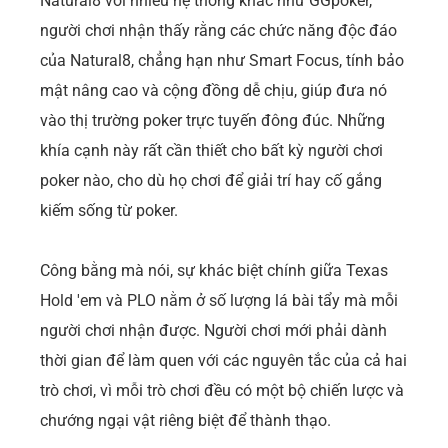
Natural8 với nhiều hệ thống khác như GGpoker,
người chơi nhận thấy rằng các chức năng độc đáo
của Natural8, chẳng hạn như Smart Focus, tính bảo
mật nâng cao và cộng đồng dễ chịu, giúp đưa nó
vào thị trường poker trực tuyến đông đúc. Những
khía cạnh này rất cần thiết cho bất kỳ người chơi
poker nào, cho dù họ chơi để giải trí hay cố gắng
kiếm sống từ poker.
Công bằng mà nói, sự khác biệt chính giữa Texas
Hold 'em và PLO nằm ở số lượng lá bài tẩy mà mỗi
người chơi nhận được. Người chơi mới phải dành
thời gian để làm quen với các nguyên tắc của cả hai
trò chơi, vì mỗi trò chơi đều có một bộ chiến lược và
chướng ngại vật riêng biệt để thành thạo.