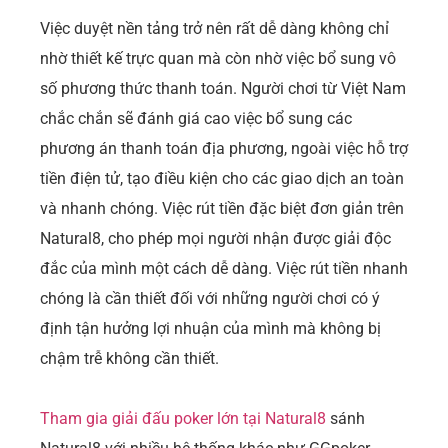
Việc duyệt nền tảng trở nên rất dễ dàng không chỉ
nhờ thiết kế trực quan mà còn nhờ việc bổ sung vô
số phương thức thanh toán. Người chơi từ Việt Nam
chắc chắn sẽ đánh giá cao việc bổ sung các
phương án thanh toán địa phương, ngoài việc hỗ trợ
tiền điện tử, tạo điều kiện cho các giao dịch an toàn
và nhanh chóng. Việc rút tiền đặc biệt đơn giản trên
Natural8, cho phép mọi người nhận được giải độc
đắc của mình một cách dễ dàng. Việc rút tiền nhanh
chóng là cần thiết đối với những người chơi có ý
định tận hưởng lợi nhuận của mình mà không bị
chậm trễ không cần thiết.
Tham gia giải đấu poker lớn tại Natural8
sánh