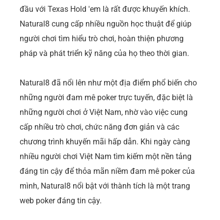
đầu với Texas Hold 'em là rất được khuyến khích.
Natural8 cung cấp nhiều nguồn học thuật để giúp
người chơi tìm hiểu trò chơi, hoàn thiện phương
pháp và phát triển kỹ năng của họ theo thời gian.
Natural8 đã nổi lên như một địa điểm phổ biến cho
những người đam mê poker trực tuyến, đặc biệt là
những người chơi ở Việt Nam, nhờ vào việc cung
cấp nhiều trò chơi, chức năng đơn giản và các
chương trình khuyến mãi hấp dẫn. Khi ngày càng
nhiều người chơi Việt Nam tìm kiếm một nền tảng
đáng tin cậy để thỏa mãn niềm đam mê poker của
mình, Natural8 nổi bật với thành tích là một trang
web poker đáng tin cậy.