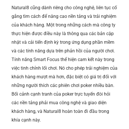
Natural8 cũng dành riêng cho công nghệ, liên tục cố
gắng tìm cách để nâng cao nền tảng và trải nghiệm
của khách hàng. Một trong những cách mà công ty
thực hiện được điều này là thông qua các bản cập
nhật và cải tiến định kỳ trong ứng dụng phần mềm
và các tính năng dựa trên phản hồi của người chơi.
Tính năng Smart Focus thể hiện cam kết này trong
việc tinh chỉnh lối chơi. Nó cho phép trải nghiệm của
khách hàng mượt mà hơn, đặc biệt có giá trị đối với
những người thích các phiên chơi poker nhiều bàn.
Bối cảnh cạnh tranh của poker trực tuyến đòi hỏi
các nền tảng phải mua công nghệ và giao diện
khách hàng, và Natural8 hoàn toàn đi đầu trong
khía cạnh này.