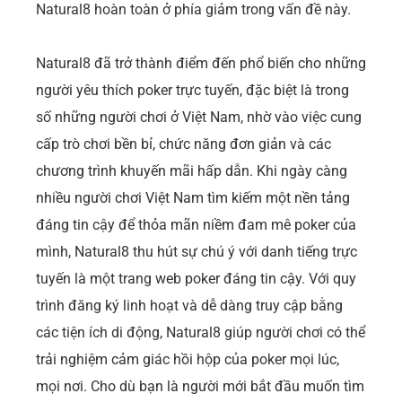
Natural8 hoàn toàn ở phía giảm trong vấn đề này.
Natural8 đã trở thành điểm đến phổ biến cho những
người yêu thích poker trực tuyến, đặc biệt là trong
số những người chơi ở Việt Nam, nhờ vào việc cung
cấp trò chơi bền bỉ, chức năng đơn giản và các
chương trình khuyến mãi hấp dẫn. Khi ngày càng
nhiều người chơi Việt Nam tìm kiếm một nền tảng
đáng tin cậy để thỏa mãn niềm đam mê poker của
mình, Natural8 thu hút sự chú ý với danh tiếng trực
tuyến là một trang web poker đáng tin cậy. Với quy
trình đăng ký linh hoạt và dễ dàng truy cập bằng
các tiện ích di động, Natural8 giúp người chơi có thể
trải nghiệm cảm giác hồi hộp của poker mọi lúc,
mọi nơi. Cho dù bạn là người mới bắt đầu muốn tìm