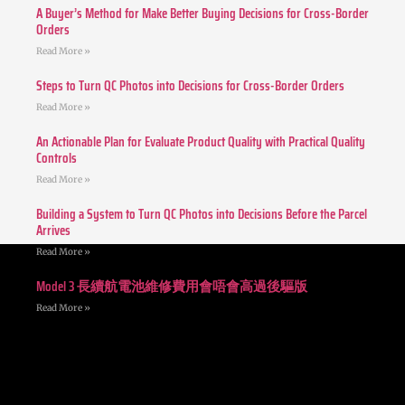
A Buyer’s Method for Make Better Buying Decisions for Cross-Border
Orders
Read More »
Steps to Turn QC Photos into Decisions for Cross-Border Orders
Read More »
An Actionable Plan for Evaluate Product Quality with Practical Quality
Controls
Read More »
Building a System to Turn QC Photos into Decisions Before the Parcel
Arrives
Read More »
Model 3 長續航電池維修費用會唔會高過後驅版
Read More »