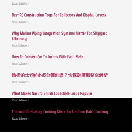
Read More »
Best RC Construction Toys For Collectors And Display Lovers
Read More »
Why Marine Piping Integration Systems Matter For Shipyard
Efficiency
Read More »
How To Convert Cm To Inches With Easy Math
Read More »
輪椅的士預約約15分鐘到達？快速調度服務全解析
Read More »
What Makes Naruto Smriti Collectible Cards Popular
Read More »
Thermal Oil Heating Cooking Mixer for Uniform Batch Cooking
Read More »