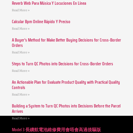
Reverb Web Para Música Y Locuciones En Línea
Read More »
Calcular Bpm Online Rápido Y Preciso
Read More »
A Buyer’s Method for Make Better Buying Decisions for Cross-Border
Orders
Read More »
Steps to Turn QC Photos into Decisions for Cross-Border Orders
Read More »
An Actionable Plan for Evaluate Product Quality with Practical Quality
Controls
Read More »
Building a System to Turn QC Photos into Decisions Before the Parcel
Arrives
Read More »
Model 3 長續航電池維修費用會唔會高過後驅版