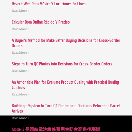
Reverb Web Para Música Y Locuciones En Línea
Read More »
Calcular Bpm Online Rápido Y Preciso
Read More »
A Buyer’s Method for Make Better Buying Decisions for Cross-Border
Orders
Read More »
Steps to Turn QC Photos into Decisions for Cross-Border Orders
Read More »
An Actionable Plan for Evaluate Product Quality with Practical Quality
Controls
Read More »
Building a System to Turn QC Photos into Decisions Before the Parcel
Arrives
Read More »
Model 3 長續航電池維修費用會唔會高過後驅版