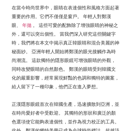
在當今時尚世界中，眼睛在表達個性和風格方面起著
重要的作用。它們不僅僅是窗戶。 年輕人對鄭漢
眼、
年拋
。 這些可愛的配飾除了增強眼睛的神秘之
外，還可以突出個性。 當我們深入研究這些關鍵字
時，我們將在本文中揭示真正韓眼睛和混合美麗的神
秘面紗。 亞洲年輕人開始將鄭漢的眼光接觸作為時
尚潮流。 這款獨特的隱形眼鏡可增強眼睛的外觀，
同時改變眼睛的自然顏色。 鄭漢的眼睛受到韓國文
化的嚴重影響，經常展現鮮豔的色調和獨特的圖案，
給人留下了一種印象，他們正在進入夢想。
正漢隱形眼鏡首次在韓國生產，迅速擴散到亞洲，並
在時尚愛好者中受歡迎。 其獨特的形狀和廣泛的顏
色選項使它能夠表達個性，並作為視力校正的工具。
此外，鄭漢的獨特美學已成為全球時尚標誌，超越語