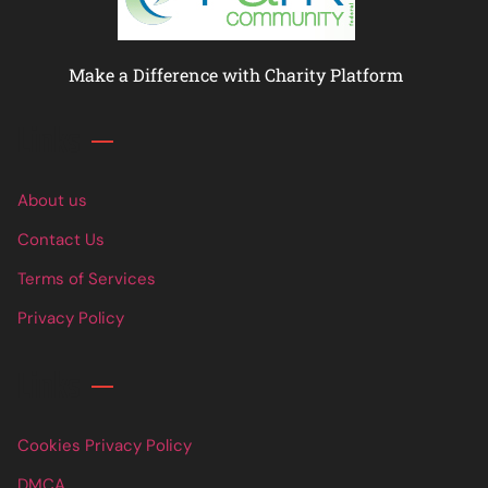
Make a Difference with Charity Platform
Links
About us
Contact Us
Terms of Services
Privacy Policy
Links
Cookies Privacy Policy
DMCA