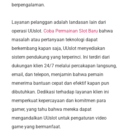
berpengalaman.
Layanan pelanggan adalah landasan lain dari
operasi UUslot.
Coba Permainan Slot Baru
bahwa
masalah atau pertanyaan teknologi dapat
berkembang kapan saja, UUslot menyediakan
sistem pendukung yang terperinci. Ini terdiri dari
dukungan klien 24/7 melalui percakapan langsung,
email, dan telepon, menjamin bahwa pemain
menerima bantuan cepat dan efektif kapan pun
dibutuhkan. Dedikasi terhadap layanan klien ini
memperkuat kepercayaan dan komitmen para
gamer, yang tahu bahwa mereka dapat
mengandalkan UUslot untuk pengaturan video
game yang bermanfaat.