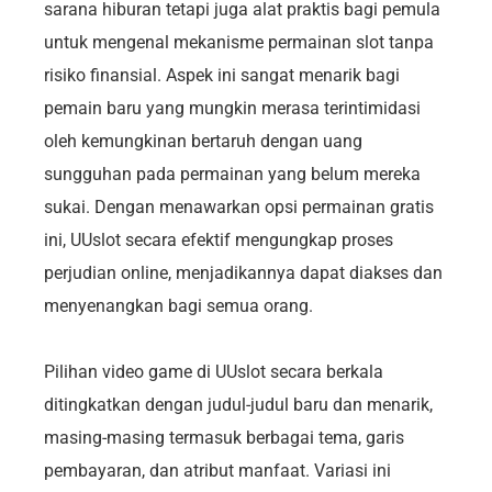
sarana hiburan tetapi juga alat praktis bagi pemula
untuk mengenal mekanisme permainan slot tanpa
risiko finansial. Aspek ini sangat menarik bagi
pemain baru yang mungkin merasa terintimidasi
oleh kemungkinan bertaruh dengan uang
sungguhan pada permainan yang belum mereka
sukai. Dengan menawarkan opsi permainan gratis
ini, UUslot secara efektif mengungkap proses
perjudian online, menjadikannya dapat diakses dan
menyenangkan bagi semua orang.
Pilihan video game di UUslot secara berkala
ditingkatkan dengan judul-judul baru dan menarik,
masing-masing termasuk berbagai tema, garis
pembayaran, dan atribut manfaat. Variasi ini