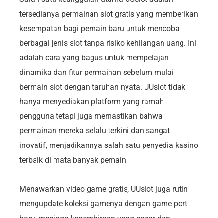
tersedianya permainan slot gratis yang memberikan
kesempatan bagi pemain baru untuk mencoba
berbagai jenis slot tanpa risiko kehilangan uang. Ini
adalah cara yang bagus untuk mempelajari
dinamika dan fitur permainan sebelum mulai
bermain slot dengan taruhan nyata. UUslot tidak
hanya menyediakan platform yang ramah
pengguna tetapi juga memastikan bahwa
permainan mereka selalu terkini dan sangat
inovatif, menjadikannya salah satu penyedia kasino
terbaik di mata banyak pemain.
Menawarkan video game gratis, UUslot juga rutin
mengupdate koleksi gamenya dengan game port