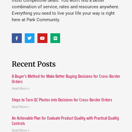
most competitive deals. You won’t find a better
combination of service, rates and resources anywhere.
Everything you need to live your life your way is right
here at Park Community.
Recent Posts
A Buyer’s Method for Make Better Buying Decisions for Cross-Border
Orders
Read More »
Steps to Turn QC Photos into Decisions for Cross-Border Orders
Read More »
An Actionable Plan for Evaluate Product Quality with Practical Quality
Controls
Read More »