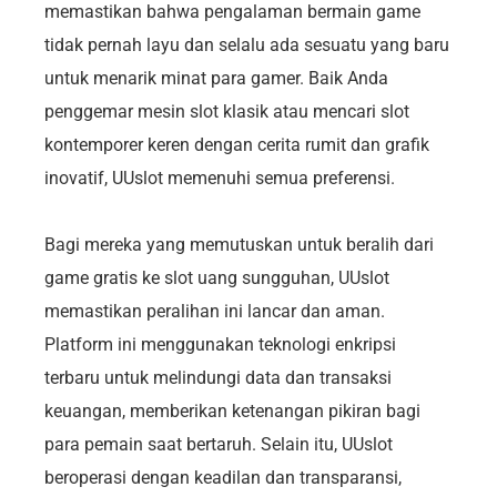
memastikan bahwa pengalaman bermain game
tidak pernah layu dan selalu ada sesuatu yang baru
untuk menarik minat para gamer. Baik Anda
penggemar mesin slot klasik atau mencari slot
kontemporer keren dengan cerita rumit dan grafik
inovatif, UUslot memenuhi semua preferensi.
Bagi mereka yang memutuskan untuk beralih dari
game gratis ke slot uang sungguhan, UUslot
memastikan peralihan ini lancar dan aman.
Platform ini menggunakan teknologi enkripsi
terbaru untuk melindungi data dan transaksi
keuangan, memberikan ketenangan pikiran bagi
para pemain saat bertaruh. Selain itu, UUslot
beroperasi dengan keadilan dan transparansi,