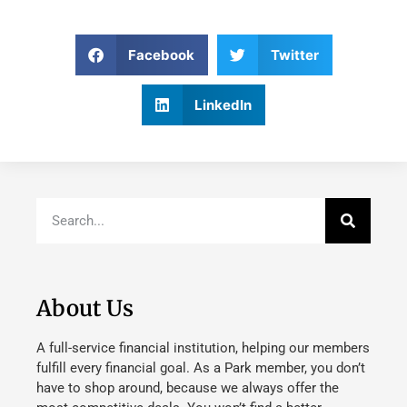
Facebook
Twitter
LinkedIn
About Us
A full-service financial institution, helping our members
fulfill every financial goal. As a Park member, you don’t
have to shop around, because we always offer the