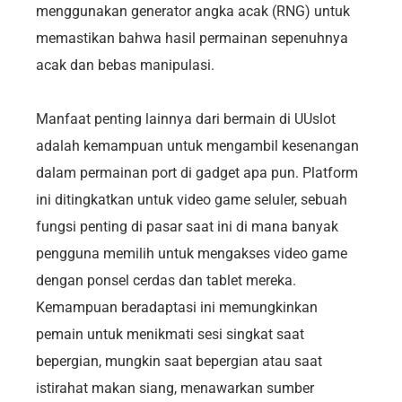
menggunakan generator angka acak (RNG) untuk
memastikan bahwa hasil permainan sepenuhnya
acak dan bebas manipulasi.
Manfaat penting lainnya dari bermain di UUslot
adalah kemampuan untuk mengambil kesenangan
dalam permainan port di gadget apa pun. Platform
ini ditingkatkan untuk video game seluler, sebuah
fungsi penting di pasar saat ini di mana banyak
pengguna memilih untuk mengakses video game
dengan ponsel cerdas dan tablet mereka.
Kemampuan beradaptasi ini memungkinkan
pemain untuk menikmati sesi singkat saat
bepergian, mungkin saat bepergian atau saat
istirahat makan siang, menawarkan sumber