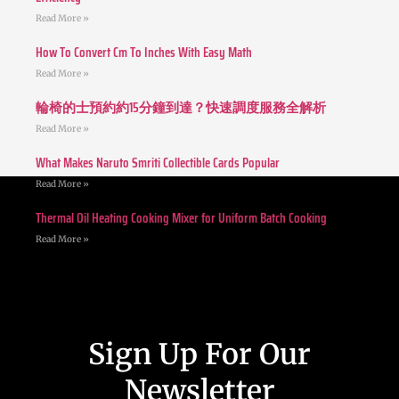
Read More »
How To Convert Cm To Inches With Easy Math
Read More »
輪椅的士預約約15分鐘到達？快速調度服務全解析
Read More »
What Makes Naruto Smriti Collectible Cards Popular
Read More »
Thermal Oil Heating Cooking Mixer for Uniform Batch Cooking
Read More »
Sign Up For Our
Newsletter