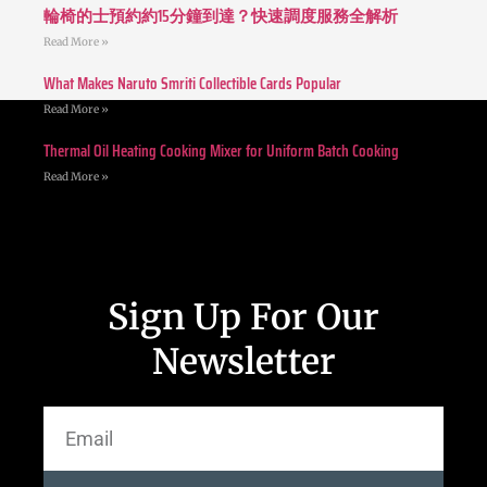
輪椅的士預約約15分鐘到達？快速調度服務全解析
Read More »
What Makes Naruto Smriti Collectible Cards Popular
Read More »
Thermal Oil Heating Cooking Mixer for Uniform Batch Cooking
Read More »
Sign Up For Our
Newsletter