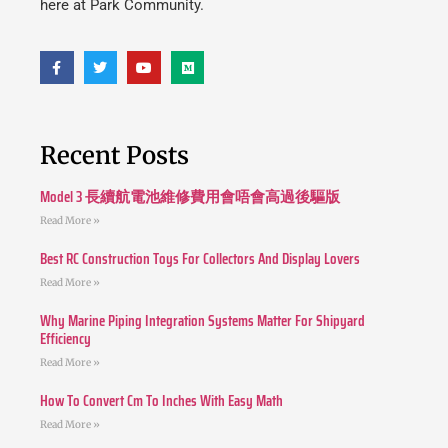
here at Park Community.
Recent Posts
Model 3 長續航電池維修費用會唔會高過後驅版
Read More »
Best RC Construction Toys For Collectors And Display Lovers
Read More »
Why Marine Piping Integration Systems Matter For Shipyard
Efficiency
Read More »
How To Convert Cm To Inches With Easy Math
Read More »