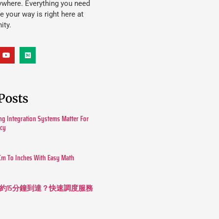
ywhere. Everything you need
ife your way is right here at
ity.
Posts
g Integration Systems Matter For
ncy
Cm To Inches With Easy Math
約15分鐘到達？快速調度服務