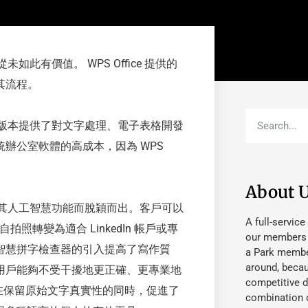
如此有價值。 WPS Office 提供的
其流程。
，該版本提供了對文字處理、電子表格開發
辦公室軟體的高成本，因為 WPS
About 
 因其人工智慧功能而脫穎而出。客戶可以
A full-service
自拍照轉變為適合 LinkedIn 帳戶或專
our members fu
智慧拼字檢查器的引入提高了寫作質
a Park member
around, beca
用戶能夠不受干擾地更正確、更專業地
competitive d
障礙，在保留原始文字真實性的同時，促進了
combination o