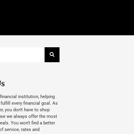
Us
 financial institution, helping
lfill every financial goal. As
, you don’t have to shop
use we always offer the most
eals. You won’t find a better
f service, rates and