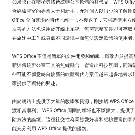
如果您正在積極尋找傳統辦公室軟體的替代品，WPS Offi
合經驗豐富的專業人士和新手，允許個人以很少的了解輪廓
Office 介面繁瑣的時代已經一去不復返了，它強調使用
友善的方法也適用於其線上系統，無需完整安裝即可存取 WPS
在旅途中工作或身處不同環境中而無法設定軟體的使用者
WPS Office 不僅是簡單的文件開發和編輯，還致力於
新與傳統辦公室工具的無縫融合，營造出科技氛圍，同時
些可能不願意轉向較新的軟體替代方案但越來越多地尋求
家提供了獨特的興趣。
由於網路上提供了大量的教學和資源，剛接觸 WPS Offi
渡相當順利。 WPS Office 周圍的領域也不斷擴大，
除方法的論壇。這種社交性為業餘愛好者和經驗豐富的客
能充分利用 WPS Office 提供的優勢。