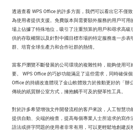
透過查看 WPS Office 的許多方面，我們可以看出它
為使用者提供支援。免費版本與需要額外服務的用戶可用的付費功
場上佔據了特殊地位，吸引了注重預算的用戶和尋求高級
供的存取權限以及針對中國目標市場的特定服務進一步表明了 W
群、培育全球生產力和合作社群的熱情。
當客戶瀏覽不斷發展的公司環境的複雜性時，能夠使用可
要。 WPS Office 的巧妙功能滿足了這些需求，同時確
Office 的持續改進體現了金山軟體致力於推動更好的「
傳統的紙質辦公室方式，擁抱觸手可及的變革性工具。
對於許多希望增強文件開發流程的客戶來說，人工智慧功
提供自動、尖端的檢查，提高每個專業人士所追求的寫作
語法或拼字問題的使用者非常有用，可以更輕鬆地創建反