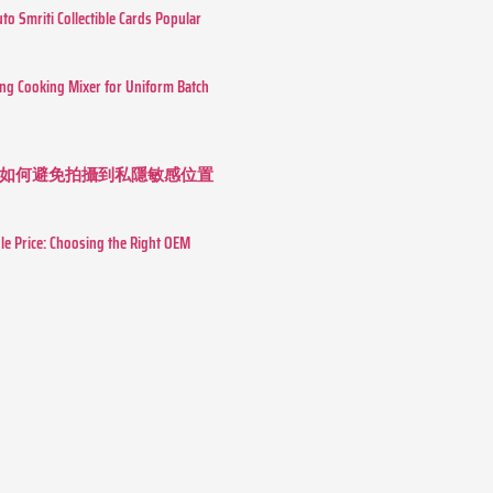
o Smriti Collectible Cards Popular
ing Cooking Mixer for Uniform Batch
如何避免拍攝到私隱敏感位置
le Price: Choosing the Right OEM